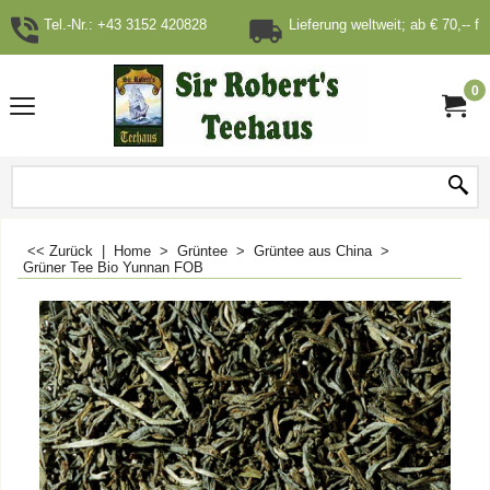
Tel.-Nr.: +43 3152 420828
Lieferung weltweit; ab € 70,-- fr
0
<< Zurück
|
Home
>
Grüntee
>
Grüntee aus China
>
Grüner Tee Bio Yunnan FOB