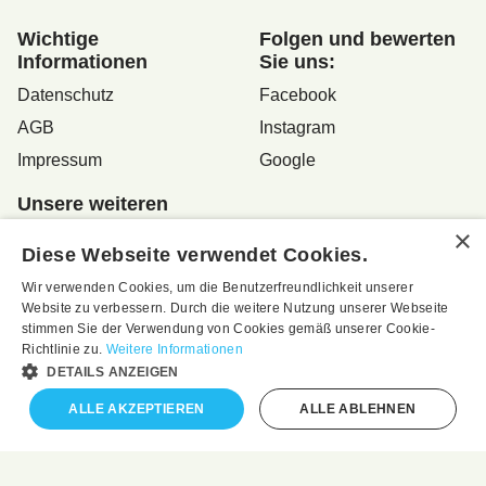
Wichtige
Folgen und bewerten
Informationen
Sie uns:
Datenschutz
Facebook
AGB
Instagram
Impressum
Google
Unsere weiteren
Internet-Adressen
Diese Webseite verwendet Cookies.
www.altstadtladen.at
Wir verwenden Cookies, um die Benutzerfreundlichkeit unserer
www.robea.at
Website zu verbessern. Durch die weitere Nutzung unserer Webseite
stimmen Sie der Verwendung von Cookies gemäß unserer Cookie-
Richtlinie zu.
Weitere Informationen
DETAILS ANZEIGEN
Sir Robert's Teehaus - das exklusive Teehaus in der
Altstadtgasse in Feldbach, Österreich
ALLE AKZEPTIEREN
ALLE ABLEHNEN
Vertrag widerrufen