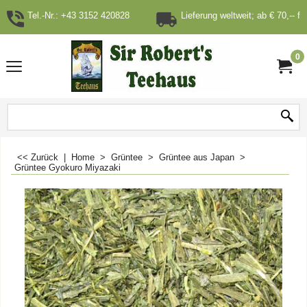
Tel.-Nr.: +43 3152 420828
Lieferung weltweit; ab € 70,-- fr
0
<< Zurück
|
Home
>
Grüntee
>
Grüntee aus Japan
>
Grüntee Gyokuro Miyazaki