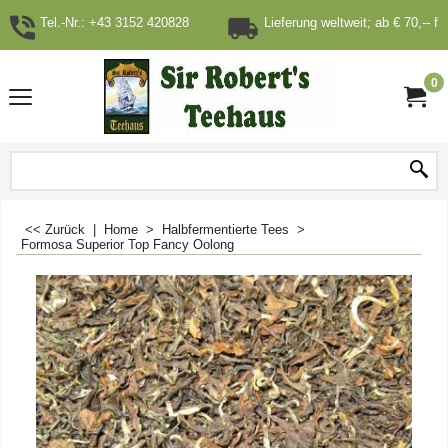
Tel.-Nr.: +43 3152 420828
Lieferung weltweit; ab € 70,-- fr
0
<< Zurück
|
Home
>
Halbfermentierte Tees
>
Formosa Superior Top Fancy Oolong