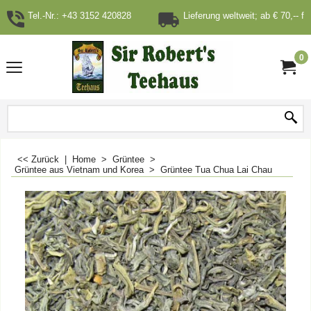
Tel.-Nr.: +43 3152 420828
Lieferung weltweit; ab € 70,-- fr
0
<< Zurück
|
Home
>
Grüntee
>
Grüntee aus Vietnam und Korea
>
Grüntee Tua Chua Lai Chau