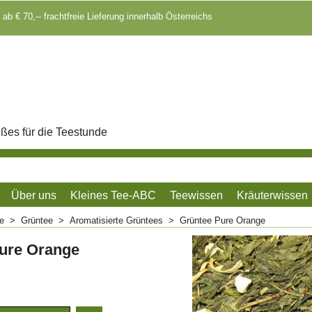
 ab € 70,-- frachtfreie Lieferung innerhalb Österreichs
ßes für die Teestunde
Über uns
Kleines Tee-ABC
Teewissen
Kräuterwissen
me
>
Grüntee
>
Aromatisierte Grüntees
>
Grüntee Pure Orange
ure Orange