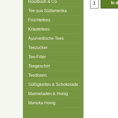
Rooibush & Co
In 
Tee aus Südamerika
Früchtetees
Kräutertees
Ayurvedische Tees
Teezucker
Tee-Filter
Teegeschirr
Teedosen
Süßigkeiten & Schokolade
Marmeladen & Honig
Manuka Honig