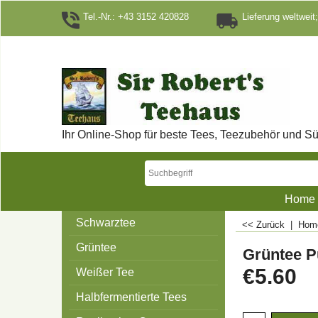
Tel.-Nr.: +43 3152 420828
Lieferung weltweit;
Ihr Online-Shop für beste Tees, Teezubehör und Sü
Home
Schwarztee
<< Zurück
|
Ho
Grüntee
Grüntee P
€
5.60
Weißer Tee
Halbfermentierte Tees