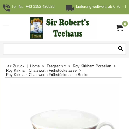
Tel.-Nr.: +43 3152 420828
Lieferung weltweit; ab € 70,-- fr
0
<< Zurück
|
Home
>
Teegeschirr
>
Roy Kirkham Porzellan
>
Roy Kirkham Chatsworth Frühstückstasse
>
Roy Kirkham Chatsworth Frühstückstasse Books