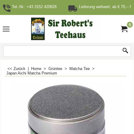
Tel.-Nr.: +43 3152 420828
Lieferung weltweit; ab € 70,-- fr
0
<< Zurück
|
Home
>
Grüntee
>
Matcha Tee
>
Japan Aichi Matcha Premium