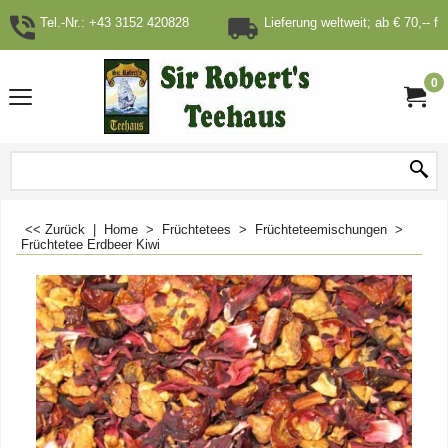
Tel.-Nr.: +43 3152 420828
Lieferung weltweit; ab € 70,-- fr
0
<< Zurück
|
Home
>
Früchtetees
>
Früchteteemischungen
>
Früchtetee Erdbeer Kiwi